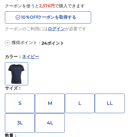
クーポンを使うと
2,376
円
で購入できます
10
％OFF
クーポンを取得する
クーポンのご利用には
ログイン
が必要です
獲得ポイント：
24
ポイント
P
カラー
：
ネイビー
サイズ
：
S
M
L
LL
3L
4L
数量：