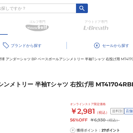
ゴルフ専門
アウトドア専門
ブランド
セール
野球 アンダーシャツ BP ベースボールアシンメトリー 半袖Tシャツ 右投げ用 MT4170
ンメトリー 半袖Tシャツ 右投げ用 MT41704RB
オンラインストア限定価格
￥2,981
送料別
店舗
（税込）
56%OFF
￥6,930
（税込）
獲得ポイント：
27
ポイント
P