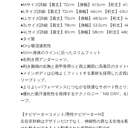
●Mサイズ詳細:【着丈】72cm 【身幅】41.5cm 【裄丈】41.
●Lサイズ詳細:【着丈】72cm 【身幅】46cm 【裄丈】43c
●LLサイズ詳細:【着丈】75cm 【身幅】48.5cm 【裄丈】44
●3Lサイズ詳細:【着丈】78cm 【身幅】53.5cm 【裄丈】4
●4Lサイズ詳細:【着丈】81cm 【身幅】58cm 【裄丈】48
●タイ製
●Dry:吸湿速乾性
●Slim:身体のラインに沿ったスリムフィット
●右利き用アンダーシャツ。
●利き腕側の右胸と肩甲骨周りと両上腕部に高着圧のタイト
●メインボディは心地よくフィットする素材を採用した左投
リーブトップ。
●よりよいパフォーマンスにつながる快適なサポート性とリ
●優れた吸汗速乾性を発揮するテクノロジー「NB DRY」
ープ。
【ナビゲーターコメント/男性ナビゲーターM】
左右非対称はデザインだけでなく、伸縮性の異なる生地を
せた動きができるよう配慮された画期的な1着です。