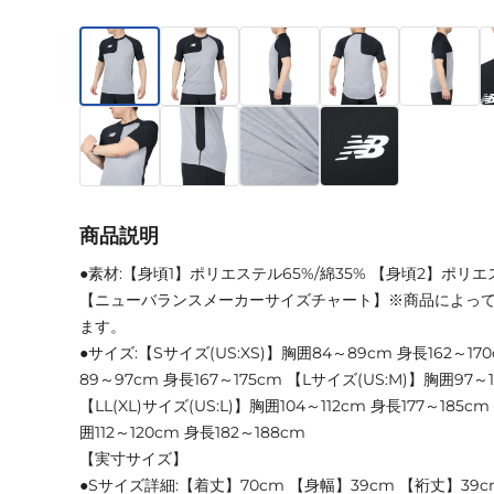
商品説明
●素材:【身頃1】ポリエステル65%/綿35% 【身頃2】ポリエ
【ニューバランスメーカーサイズチャート】※商品によっ
ます。
●サイズ:【Sサイズ(US:XS)】胸囲84～89cm 身長162～17
89～97cm 身長167～175cm 【Lサイズ(US:M)】胸囲97～1
【LL(XL)サイズ(US:L)】胸囲104～112cm 身長177～185cm
囲112～120cm 身長182～188cm
【実寸サイズ】
●Sサイズ詳細:【着丈】70cm 【身幅】39cm 【裄丈】39c