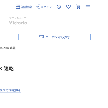
店舗検索
ログイン
サーフ&スノー
クーポン
4RBK 速乾
K 速乾
受取で送料無料