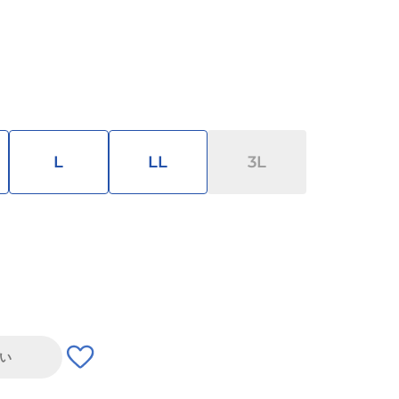
L
LL
3L
い