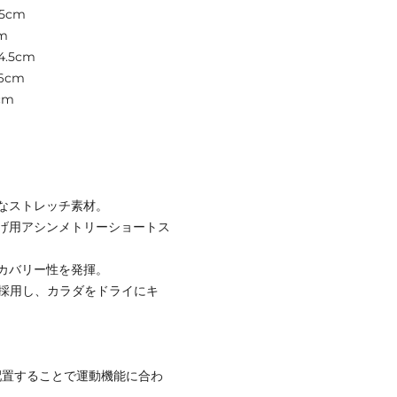
5cm
m
.5cm
6cm
cm
なストレッチ素材。
げ用アシンメトリーショートス
カバリー性を発揮。
を採用し、カラダをドライにキ
配置することで運動機能に合わ