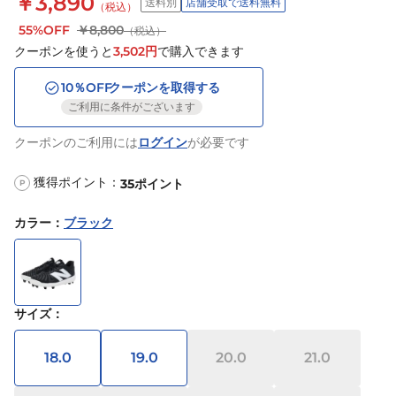
￥3,890
送料別
店舗受取で送料無料
（税込）
55%OFF
￥8,800
（税込）
クーポンを使うと
3,502
円
で購入できます
10
％OFF
クーポンを取得する
ご利用に条件がございます
クーポンのご利用には
ログイン
が必要です
獲得ポイント：
35
ポイント
P
カラー
：
ブラック
サイズ
：
18.0
19.0
20.0
21.0