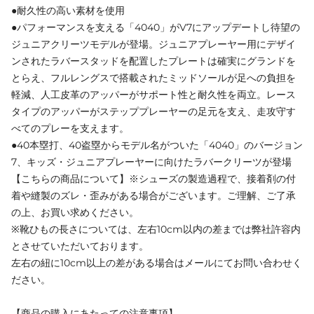
●耐久性の高い素材を使用
●パフォーマンスを支える「4040」がV7にアップデートし待望の
ジュニアクリーツモデルが登場。ジュニアプレーヤー用にデザイ
ンされたラバースタッドを配置したプレートは確実にグランドを
とらえ、フルレングスで搭載されたミッドソールが足への負担を
軽減、人工皮革のアッパーがサポート性と耐久性を両立。レース
タイプのアッパーがステッププレーヤーの足元を支え、走攻守す
べてのプレーを支えます。
●40本塁打、40盗塁からモデル名がついた「4040」のバージョン
7、キッズ・ジュニアプレーヤーに向けたラバークリーツが登場
【こちらの商品について】※シューズの製造過程で、接着剤の付
着や縫製のズレ・歪みがある場合がございます。ご理解、ご了承
の上、お買い求めください。
※靴ひもの長さについては、左右10cm以内の差までは弊社許容内
とさせていただいております。
左右の紐に10cm以上の差がある場合はメールにてお問い合わせく
ださい。
【商品の購入にあたっての注意事項】