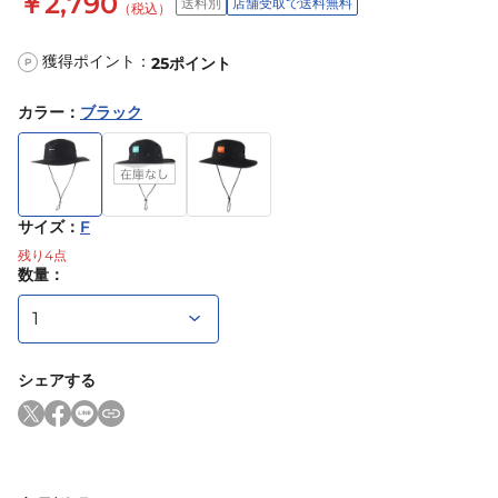
￥2,790
送料別
店舗受取で送料無料
（税込）
獲得ポイント：
25
ポイント
P
カラー
：
ブラック
サイズ
：
F
残り
4
点
数量：
シェアする