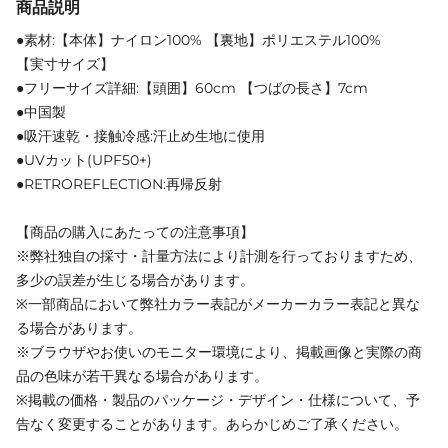
商品説明
●素材:【本体】ナイロン100% 【裏地】ポリエステル100%
【実寸サイズ】
●フリーサイズ詳細:【頭囲】60cm 【つばの長さ】7cm
●中国製
●吸汗速乾・接触冷感:汗止め生地に使用
●UVカット(UPF50+)
●RETROREFLECTION:再帰反射
【商品の購入にあたっての注意事項】
※弊社独自の採寸・計量方法により計測を行っておりますため、
多少の誤差が生じる場合があります。
※一部商品において弊社カラー表記がメーカーカラー表記と異な
る場合があります。
※ブラウザやお使いのモニター環境により、掲載画像と実際の商
品の色味が若干異なる場合があります。
※掲載の価格・製品のパッケージ・デザイン・仕様について、予
告なく変更することがあります。あらかじめご了承ください。