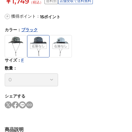
￥1,749
送料別
店舗受取で送料無料
（税込）
獲得ポイント：
15
ポイント
P
カラー
：
ブラック
サイズ
：
F
数量：
シェアする
商品説明