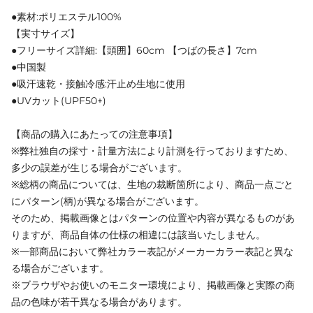
●素材:ポリエステル100%
【実寸サイズ】
●フリーサイズ詳細:【頭囲】60cm 【つばの長さ】7cm
●中国製
●吸汗速乾・接触冷感:汗止め生地に使用
●UVカット(UPF50+)
【商品の購入にあたっての注意事項】
※弊社独自の採寸・計量方法により計測を行っておりますため、
多少の誤差が生じる場合がございます。
※総柄の商品については、生地の裁断箇所により、商品一点ごと
にパターン(柄)が異なる場合がございます。
そのため、掲載画像とはパターンの位置や内容が異なるものがあ
りますが、商品自体の仕様の相違には該当いたしません。
※一部商品において弊社カラー表記がメーカーカラー表記と異な
る場合がございます。
※ブラウザやお使いのモニター環境により、掲載画像と実際の商
品の色味が若干異なる場合があります。