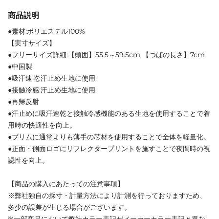
商品説明
●素材:ポリエステル100%
【実寸サイズ】
●フリーサイズ詳細:【頭囲】55.5～59.5cm 【つばの長さ】7cm
●中国製
●吸汗速乾:汗止め生地に使用
●接触冷感:汗止め生地に使用
●再帰反射
●汗止めに吸汗速乾と接触冷感機能のある生地を使用することで着
用時の快適性を向上。
●ブリムに通常よりも薄手の芯材を使用することで全体を軽量化。
●正面・側面ロゴにリフレクタープリントを施すことで夜間時の視
認性を向上。
【商品の購入にあたっての注意事項】
※弊社独自の採寸・計量方法により計測を行っておりますため、
多少の誤差が生じる場合がございます。
※一部商品において弊社カラー表記がメーカーカラー表記と異な