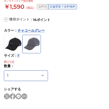
オンラインストア限定価格
￥1,590
送料別
店舗受取で送料無料
（税込）
獲得ポイント：
14
ポイント
P
カラー
：
チャコールグレー
サイズ
：
F
残り
5
点
数量：
シェアする