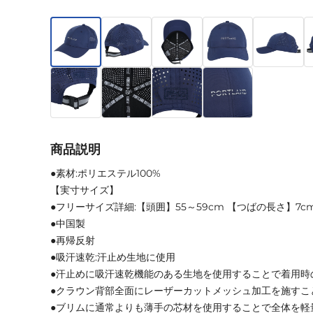
商品説明
●素材:ポリエステル100%
【実寸サイズ】
●フリーサイズ詳細:【頭囲】55～59cm 【つばの長さ】7c
●中国製
●再帰反射
●吸汗速乾:汗止め生地に使用
●汗止めに吸汗速乾機能のある生地を使用することで着用時
●クラウン背部全面にレーザーカットメッシュ加工を施すこ
●ブリムに通常よりも薄手の芯材を使用することで全体を軽