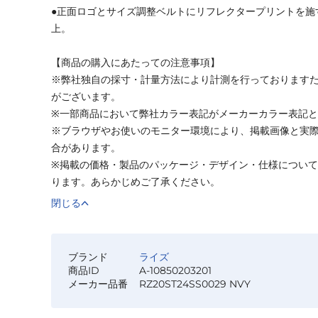
●正面ロゴとサイズ調整ベルトにリフレクタープリントを施
上。
【商品の購入にあたっての注意事項】
※弊社独自の採寸・計量方法により計測を行っております
がございます。
※一部商品において弊社カラー表記がメーカーカラー表記
※ブラウザやお使いのモニター環境により、掲載画像と実
合があります。
※掲載の価格・製品のパッケージ・デザイン・仕様につい
ります。あらかじめご了承ください。
閉じる
ブランド
ライズ
商品ID
A-10850203201
メーカー品番
RZ20ST24SS0029 NVY