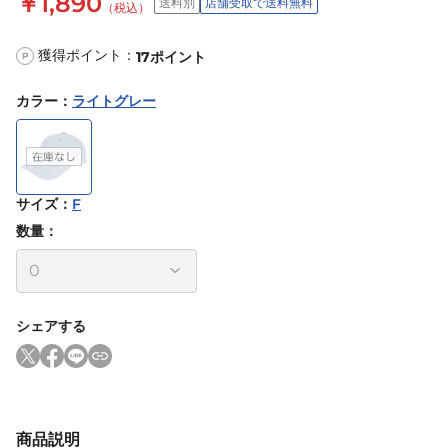
￥1,890
送料別
店舗受取で送料無料
（税込）
獲得ポイント：
17
ポイント
P
カラー
：
ライトグレー
サイズ
：
F
数量：
シェアする
商品説明