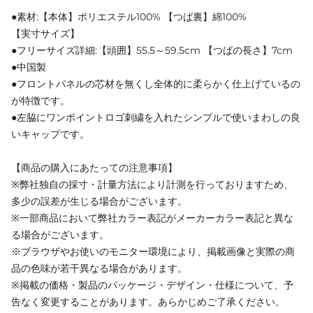
●素材:【本体】ポリエステル100% 【つば裏】綿100%
【実寸サイズ】
●フリーサイズ詳細:【頭囲】55.5～59.5cm 【つばの長さ】7cm
●中国製
●フロントパネルの芯材を無くし全体的に柔らかく仕上げているの
が特徴です。
●左脇にワンポイントロゴ刺繍を入れたシンプルで使いまわしの良
いキャップです。
【商品の購入にあたっての注意事項】
※弊社独自の採寸・計量方法により計測を行っておりますため、
多少の誤差が生じる場合がございます。
※一部商品において弊社カラー表記がメーカーカラー表記と異な
る場合がございます。
※ブラウザやお使いのモニター環境により、掲載画像と実際の商
品の色味が若干異なる場合があります。
※掲載の価格・製品のパッケージ・デザイン・仕様について、予
告なく変更することがあります。あらかじめご了承ください。