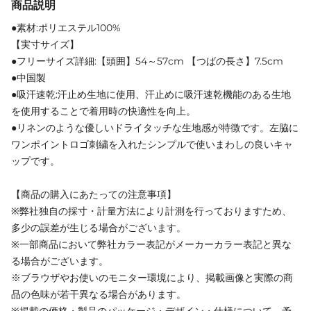
商品説明
●素材:ポリエステル100%
【実寸サイズ】
●フリーサイズ詳細:【頭囲】54～57cm 【つばの長さ】7.5cm
●中国製
●吸汗速乾:汗止め生地に使用、汗止めに吸汗速乾機能のある生地
を使用することで着用時の快適性を向上。
●リネンのような優しいドライタッチな生地感が特徴です。左脇に
ワンポイントロゴ刺繍を入れたシンプルで使いまわしの良いキャ
ップです。
【商品の購入にあたっての注意事項】
※弊社独自の採寸・計量方法により計測を行っておりますため、
多少の誤差が生じる場合がございます。
※一部商品において弊社カラー表記がメーカーカラー表記と異な
る場合がございます。
※ブラウザやお使いのモニター環境により、掲載画像と実際の商
品の色味が若干異なる場合があります。
※掲載の価格・製品のパッケージ・デザイン・仕様について、予