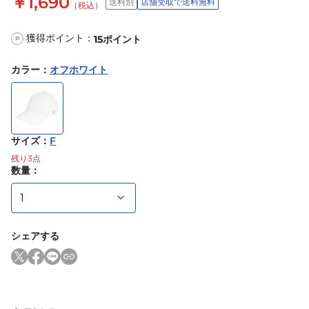
￥1,690
送料別
店舗受取で送料無料
（税込）
獲得ポイント：
15
ポイント
P
カラー
：
オフホワイト
サイズ
：
F
残り
3
点
数量：
シェアする