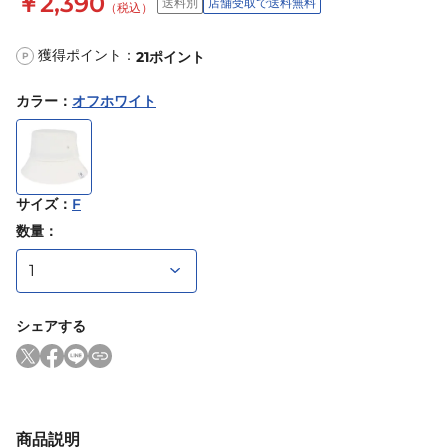
￥2,390
送料別
店舗受取で送料無料
（税込）
獲得ポイント：
21
ポイント
P
カラー
：
オフホワイト
サイズ
：
F
数量：
シェアする
商品説明