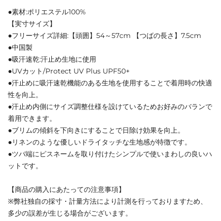
●素材:ポリエステル100%
【実寸サイズ】
●フリーサイズ詳細:【頭囲】54～57cm 【つばの長さ】7.5cm
●中国製
●吸汗速乾:汗止め生地に使用
●UVカット/Protect UV Plus UPF50+
●汗止めに吸汗速乾機能のある生地を使用することで着用時の快適
性を向上。
●汗止め内側にサイズ調整仕様を設けているためお好みのバランで
着用できます。
●ブリムの傾斜を下向きにすることで日除け効果を向上。
●リネンのような優しいドライタッチな生地感が特徴です。
●ツバ端にピスネームを取り付けたシンプルで使いまわしの良いハ
ットです。
【商品の購入にあたっての注意事項】
※弊社独自の採寸・計量方法により計測を行っておりますため、
多少の誤差が生じる場合がございます。