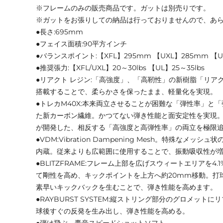
※フレームのみの販売商品です。ガットは別売りです。
※ガットをお張りしての納品は行っておりませんので、あ
●長さ:695mm
●フェイス面積:90平方インチ
●バランスポイント:【XFL】295mm 【UXL】285mm 【U
●推奨張力:【XFL/UXL】20～30lbs 【UL】25～35lbs
●リアクト レジン:「高強度」、「高靭性」の新樹脂「リア
搭載することで、柔らかさを保ったまま、軽量化を実現。
●トレカM40X:本来両立させることが困難な「弾性率」と
た新カーボン繊維。かつてない弾き性能と面安定性を実現。※T
が開発した、相反する「高強度と高弾性率」の両立を極限
●VDM:Vibration Dampening Mesh。特殊なメ
内蔵。従来よりも広範囲に使用することで、振動吸収性が
●BLITZFRAME:フレーム上部を広げスウィートエリアを4
て剛性を高め、キックポイントを上方へ約20mm移動。打
素早いキックバックを生むことで、弾き性能を高めます。
●RAYBURST SYSTEM:縦ストリング部分のグロメット
球後すぐの反発を生み出し、弾き性能を高める。
●弾け飛ぶ、轟音スピードショットソフト