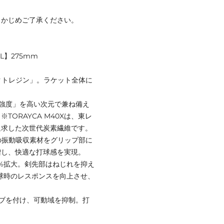
らかじめご了承ください。
L】275mm
クトレジン」。ラケット全体に
「強度」を高い次元で兼ね備え
ORAYCA M40Xは、東レ
追求した次世代炭素繊維です。
ッシュ状の振動吸収素材をグリップ部に
増し、快適な打球感を実現。
.1%拡大。剣先部はねじれを抑え
球時のレスポンスを向上させ、
にリブを付け、可動域を抑制。打