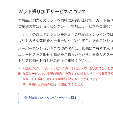
ガット張り加工サービスについて
本商品と別売りの
ガット
を同時にお買い上げで、
ガット
張
ご希望の方はショッピングカートで加工サービスをご選択
ラケットの適正テンションを超えたご指定はオンラインで
よりも大きな数値をオーダーいただいた場合、適正テンシ
オーバーテンションをご希望の場合は、店舗にて有料で承
工サービスを選択せず商品をご購入いただき、最寄りのス
トリア店舗へお持ち込みの上ご相談ください。
別売りの
ガット
が
ショッピングカートに入っている状態でないと
加工サービスをご希望の場合、発送までに通常より
７～10日程度
が集中した場合、さらにお時間を要することがあります。
加工を施した商品の返品・交換はできません。
別売りの
ストリング・
ガット
を探す