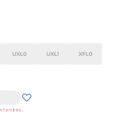
UXL0
UXL1
XFL0
れておりません。