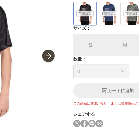
サイズ
：
S
M
数量：
カートに追加
この商品は在庫がない、または現在販売さ
シェアする