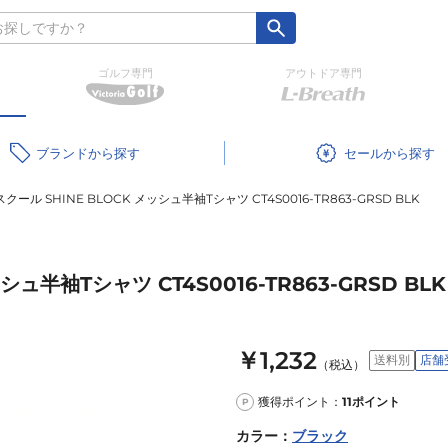
ゴルフ専門
アウトドア専門
ブランド
セール
ール SHINE BLOCK メッシュ半袖Tシャツ CT4S0016-TR863-GRSD BLK
ュ半袖Tシャツ CT4S0016-TR863-GRSD BLK
￥1,232
送料別
店舗
（税込）
獲得ポイント：
11
ポイント
P
カラー
：
ブラック