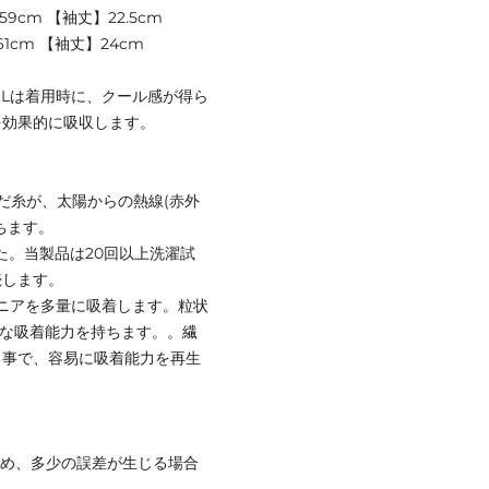
59cm 【袖丈】22.5cm
61cm 【袖丈】24cm
 COOLは着用時に、クール感が得ら
を効果的に吸収します。
含んだ糸が、太陽からの熱線(赤外
ちます。
した。当製品は20回以上洗濯試
続します。
ンモニアを多量に吸着します。粒状
力な吸着能力を持ちます。。繊
る事で、容易に吸着能力を再生
ため、多少の誤差が生じる場合