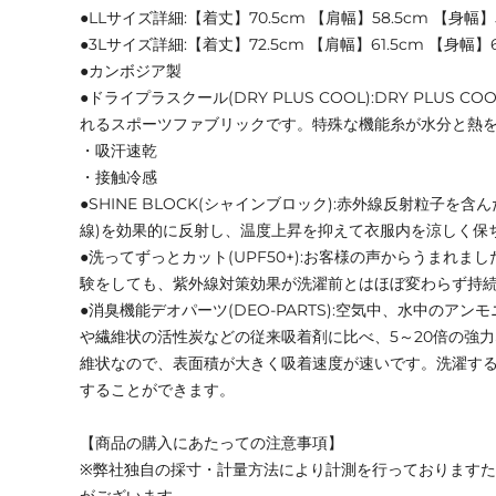
●LLサイズ詳細:【着丈】70.5cm 【肩幅】58.5cm 【身幅】
●3Lサイズ詳細:【着丈】72.5cm 【肩幅】61.5cm 【身幅】
●カンボジア製
●ドライプラスクール(DRY PLUS COOL):DRY PLUS
れるスポーツファブリックです。特殊な機能糸が水分と熱
・吸汗速乾
・接触冷感
●SHINE BLOCK(シャインブロック):赤外線反射粒子を
線)を効果的に反射し、温度上昇を抑えて衣服内を涼しく保
●洗ってずっとカット(UPF50+):お客様の声からうまれま
験をしても、紫外線対策効果が洗濯前とはほぼ変わらず持
●消臭機能デオパーツ(DEO-PARTS):空気中、水中のア
や繊維状の活性炭などの従来吸着剤に比べ、5～20倍の強
維状なので、表面積が大きく吸着速度が速いです。洗濯す
することができます。
【商品の購入にあたっての注意事項】
※弊社独自の採寸・計量方法により計測を行っております
がございます。