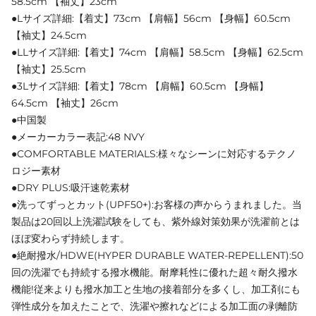
58.5cm 【袖丈】23cm
●Lサイズ詳細:【着丈】73cm 【肩幅】56cm 【身幅】60.5cm
【袖丈】24.5cm
●LLサイズ詳細:【着丈】74cm 【肩幅】58.5cm 【身幅】62.5cm
【袖丈】25.5cm
●3Lサイズ詳細:【着丈】78cm 【肩幅】60.5cm 【身幅】
64.5cm 【袖丈】26cm
●中国製
●メーカーカラー表記:48 NVY
●COMFORTABLE MATERIALS:様々なシーンに対応するテクノ
ロジー素材
●DRY PLUS:吸汗速乾素材
●洗ってずっとカット(UPF50+):お客様の声からうまれました。当
製品は20回以上洗濯試験をしても、紫外線対策効果が洗濯前とは
ほぼ変わらず持続します。
●絶耐撥水/HDWE(HYPER DURABLE WATER-REPELLENT):50
回の洗濯でも持続する撥水機能。耐摩耗性に優れた超々耐久撥水
機能!従来よりも撥水加工と生地の接着部分を多くし、加工剤にも
弾性成分を加えたことで、洗濯や擦れなどによる加工面の剥離防