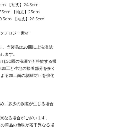
cm 【袖丈】24.5cm
.5cm 【袖丈】25cm
.5cm 【袖丈】26.5cm
るテクノロジー素材
した。当製品は20回以上洗濯試
続します。
LENT):50回の洗濯でも持続する撥
水加工と生地の接着部分を多く
による加工面の剥離防止を強化
ため、多少の誤差が生じる場合
と異なる場合がございます。
際の商品の色味が若干異なる場