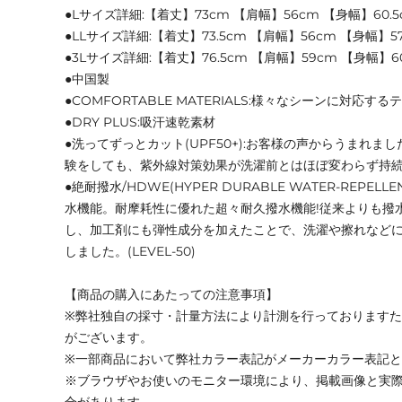
●Lサイズ詳細:【着丈】73cm 【肩幅】56cm 【身幅】60.5
●LLサイズ詳細:【着丈】73.5cm 【肩幅】56cm 【身幅】57
●3Lサイズ詳細:【着丈】76.5cm 【肩幅】59cm 【身幅】60
●中国製
●COMFORTABLE MATERIALS:様々なシーンに対応す
●DRY PLUS:吸汗速乾素材
●洗ってずっとカット(UPF50+):お客様の声からうまれま
験をしても、紫外線対策効果が洗濯前とはほぼ変わらず持
●絶耐撥水/HDWE(HYPER DURABLE WATER-REPEL
水機能。耐摩耗性に優れた超々耐久撥水機能!従来よりも撥
し、加工剤にも弾性成分を加えたことで、洗濯や擦れなど
しました。(LEVEL‐50)
【商品の購入にあたっての注意事項】
※弊社独自の採寸・計量方法により計測を行っております
がございます。
※一部商品において弊社カラー表記がメーカーカラー表記
※ブラウザやお使いのモニター環境により、掲載画像と実
合があります。