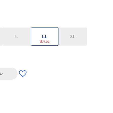
L
LL
3L
い