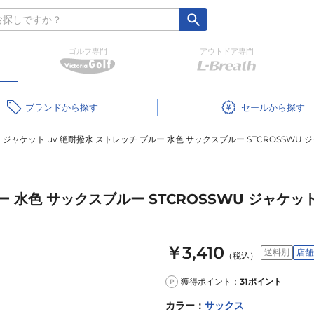
ゴルフ専門
アウトドア専門
ブランド
セール
ジャケット uv 絶耐撥水 ストレッチ ブルー 水色 サックスブルー STCROSSWU ジャケッ
水色 サックスブルー STCROSSWU ジャケット WU
￥3,410
送料別
店舗
（税込）
獲得ポイント：
31
ポイント
P
カラー
：
サックス