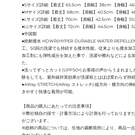
●Sサイズ詳細:【着丈】65.5cm 【肩幅】38cm 【身幅】46
●Mサイズ詳細:【着丈】68cm 【肩幅】40.5cm 【身幅】48
●Lサイズ詳細:【着丈】70cm 【肩幅】42.5cm 【身幅】51
●LLサイズ詳細:【着丈】72cm 【肩幅】44.5cm 【身幅】5
●中国製
●絶耐撥水 HDWR(HYPER DURABLE WATER-REPELLE
工。50回の洗濯でも持続する撥水性能。従来よりも撥水加
加工剤にも弾性成分を加えた事で、洗濯や擦れなどによる
た。
●洗ってずっとカット(UPF50+):お客様の声からうまれま
験をしても、紫外線対策効果が洗濯前とはほぼ変わらず持
●4Way STRETCH(4Way ストレッチ):縦方向・横方
きやすく快適な着用が可能。
【商品の購入にあたっての注意事項】
※弊社独自の採寸・計量方法により計測を行っております
がございます。
※総柄の商品については、生地の裁断箇所により、商品一点
合がございます。