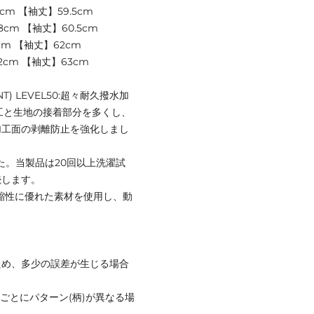
cm 【袖丈】59.5cm
cm 【袖丈】60.5cm
cm 【袖丈】62cm
2cm 【袖丈】63cm
NT) LEVEL50:超々耐久撥水加
工と生地の接着部分を多くし、
加工面の剥離防止を強化しまし
した。当製品は20回以上洗濯試
続します。
向の伸縮性に優れた素材を使用し、動
ため、多少の誤差が生じる場合
ごとにパターン(柄)が異なる場