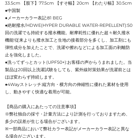
33.5cm 【股下】77.5cm 【すそ幅】20cm 【わたり幅】30.5cm
●中国製
●メーカーカラー表記:81 BEG
●絶耐撥水/HDWE(HYPER DURABLE WATER-REPELLENT):50
回の洗濯でも持続する撥水機能。耐摩耗性に優れた超々耐久撥水
機能!従来よりも撥水加工と生地の接着部分を多くし、加工剤にも
弾性成分を加えたことで、洗濯や擦れなどによる加工面の剥離防
止を強化しました。
●洗ってずっとカット(UPF50+):お客様の声からうまれました。当
製品は20回以上洗濯試験をしても、紫外線対策効果が洗濯前とは
ほぼ変わらず持続します。
●4Wayストレッチ:縦方向・横方向の伸縮性に優れた素材を使用
し、動きやすく快適な着用が可能。
【商品の購入にあたっての注意事項】
※弊社独自の採寸・計量方法により計測を行っておりますため、
多少の誤差が生じる場合がございます。
※一部商品において弊社カラー表記がメーカーカラー表記と異な
る場合がございます。