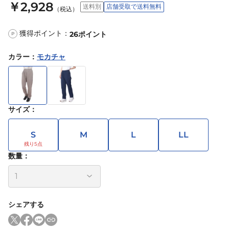
￥2,928
送料別
店舗受取で送料無料
（税込）
獲得ポイント：
26
ポイント
P
カラー
：
モカチャ
サイズ
：
S
M
L
LL
数量：
シェアする