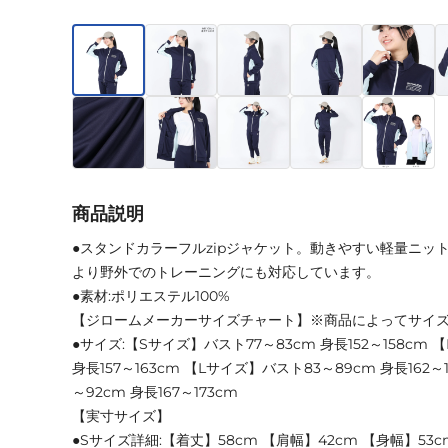
商品説明
●スタンドカラーフルzipジャケット。動きやすい軽量ニッ
より野外でのトレーニングにも対応しています。
●素材:ポリエステル100%
【ジロームメーカーサイズチャート】※商品によってサイ
●サイズ:【Sサイズ】バスト77～83cm 身長152～158cm
身長157～163cm 【Lサイズ】バスト83～89cm 身長162～
～92cm 身長167～173cm
【実寸サイズ】
●Sサイズ詳細:【着丈】58cm 【肩幅】42cm 【身幅】53c