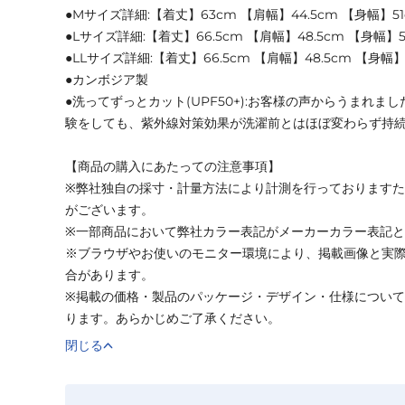
●Mサイズ詳細:【着丈】63cm 【肩幅】44.5cm 【身幅】51
●Lサイズ詳細:【着丈】66.5cm 【肩幅】48.5cm 【身幅】54
●LLサイズ詳細:【着丈】66.5cm 【肩幅】48.5cm 【身幅】5
●カンボジア製
●洗ってずっとカット(UPF50+):お客様の声からうまれま
験をしても、紫外線対策効果が洗濯前とはほぼ変わらず持
【商品の購入にあたっての注意事項】
※弊社独自の採寸・計量方法により計測を行っております
がございます。
※一部商品において弊社カラー表記がメーカーカラー表記
※ブラウザやお使いのモニター環境により、掲載画像と実
合があります。
※掲載の価格・製品のパッケージ・デザイン・仕様につい
ります。あらかじめご了承ください。
閉じる