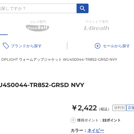
ゴルフ専門
アウトドア専門
ブランド
セール
DPLIGHT ウォームアップジャケット WU4S0044-TR852-GRSD NVY
0044-TR852-GRSD NVY
￥2,422
送料別
店
（税込）
獲得ポイント：
22
ポイント
P
カラー
：
ネイビー