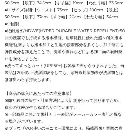
30.5cm 【股下】74.5cm 【すそ幅】19cm 【わたり幅】33.5cm
●LLサイズ詳細:【ウエスト】73cm 【ヒップ】100cm 【股上】
30.5cm 【股下】77cm 【すそ幅】20cm 【わたり幅】34cm
●中国製
●絶耐撥水/HDWE(HYPER DURABLE WATER-REPELLENT):50
回の洗濯でも持続する撥水機能。耐摩耗性に優れた超々耐久撥水
機能!従来よりも撥水加工と生地の接着部分を多くし、加工剤にも
弾性成分を加えたことで、洗濯や擦れなどによる加工面の剥離防
止を強化しました。
●洗ってずっとカット(UPF50+):お客様の声からうまれました。当
製品は20回以上洗濯試験をしても、紫外線対策効果が洗濯前とは
ほぼ変わらず持続します。
【商品の購入にあたっての注意事項】
※弊社独自の採寸・計量方法により計測を行っておりますため、
多少の誤差が生じる場合がございます。
※一部商品において弊社カラー表記がメーカーカラー表記と異な
る場合がございます。
※ブラウザやお使いのモニター環境により、掲載画像と実際の商