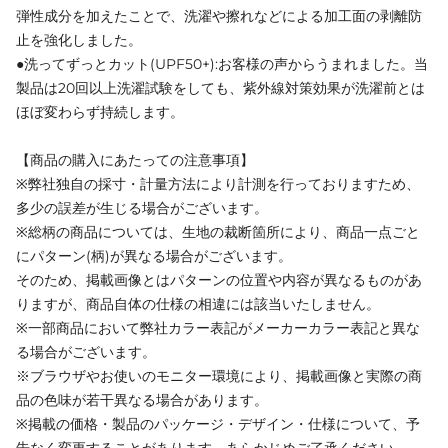
弾性成分を加えたことで、洗濯や擦れなどによる加工面の剥離防
止を強化しました。
●洗ってずっとカット(UPF50+):お客様の声からうまれました。当
製品は20回以上洗濯試験をしても、紫外線対策効果が洗濯前とは
ほぼ変わらず持続します。
【商品の購入にあたっての注意事項】
※弊社独自の採寸・計量方法により計測を行っておりますため、
多少の誤差が生じる場合がございます。
※総柄の商品については、生地の裁断箇所により、商品一点ごと
にパターン(柄)が異なる場合がございます。
そのため、掲載画像とはパターンの位置や内容が異なるものがあ
りますが、商品自体の仕様の相違には該当いたしません。
※一部商品において弊社カラー表記がメーカーカラー表記と異な
る場合がございます。
※ブラウザやお使いのモニター環境により、掲載画像と実際の商
品の色味が若干異なる場合があります。
※掲載の価格・製品のパッケージ・デザイン・仕様について、予
告なく変更することがあります。あらかじめご了承ください。