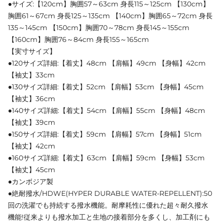
●サイズ:【120cm】胸囲57～63cm 身長115～125cm 【130cm】
胸囲61～67cm 身長125～135cm 【140cm】胸囲65～72cm 身長
135～145cm 【150cm】胸囲70～78cm 身長145～155cm
【160cm】胸囲76～84cm 身長155～165cm
【実寸サイズ】
●120サイズ詳細:【着丈】48cm 【肩幅】49cm 【身幅】42cm
【袖丈】33cm
●130サイズ詳細:【着丈】52cm 【肩幅】53cm 【身幅】45cm
【袖丈】36cm
●140サイズ詳細:【着丈】54cm 【肩幅】55cm 【身幅】48cm
【袖丈】39cm
●150サイズ詳細:【着丈】59cm 【肩幅】57cm 【身幅】51cm
【袖丈】42cm
●160サイズ詳細:【着丈】63cm 【肩幅】59cm 【身幅】53cm
【袖丈】45cm
●カンボジア製
●絶耐撥水/HDWE(HYPER DURABLE WATER-REPELLENT):50
回の洗濯でも持続する撥水機能。耐摩耗性に優れた超々耐久撥水
機能!従来よりも撥水加工と生地の接着部分を多くし、加工剤にも