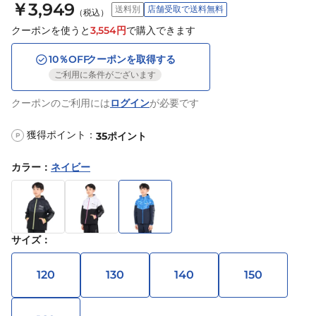
￥3,949
送料別
店舗受取で送料無料
（税込）
クーポンを使うと
3,554
円
で購入できます
10
％OFF
クーポンを取得する
ご利用に条件がございます
クーポンのご利用には
ログイン
が必要です
獲得ポイント：
35
ポイント
P
カラー
：
ネイビー
サイズ
：
120
130
140
150