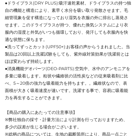
●ドライプラス(DRY PLUS):吸汗速乾素材。ドライプラスの持つ独
自の機能と構造により、素早く水分を吸い取り発散させます。毛
細管現象を促す構造になっており湿気を衣服の外に排出し蒸発さ
せます。このドライプラスが持つ、優れた換気システムにより衣
服内の湿度と外気がいつも循環しており、発汗しても衣服内を快
適な状態に保ちます。
●洗ってずっとカット(UPF50+):お客様の声からうまれました。当
製品は20回以上洗濯試験をしても、紫外線対策効果が洗濯前とは
ほぼ変わらず持続します。
●消臭機能デオパーツ(DEO-PARTS):空気中、水中のアンモニアを
多量に吸着します。粒状や繊維状の活性炭などの従来吸着剤に比
べ、5～20倍の強力な吸着能力を持ちます。。繊維状なので、表
面積が大きく吸着速度が速いです。洗濯する事で、容易に吸着能
力を再生することができます。
【商品の購入にあたっての注意事項】
※弊社独自の採寸・計量方法により計測を行っておりますため、
多少の誤差が生じる場合がございます。
※総柄の商品については、生地の裁断箇所により、商品一点ごと