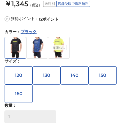
￥1,345
送料別
店舗受取で送料無料
（税込）
獲得ポイント：
12
ポイント
P
カラー
：
ブラック
サイズ
：
120
130
140
150
160
数量：