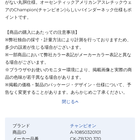
がない丸胴仕様。オーセンティックアメリカンアスレチックウェ
アのChampion(チャンピオン)らしいバインダーネック仕様もポ
イントです。
【商品の購入にあたっての注意事項】
※弊社独自の採寸・計量方法により計測を行っておりますため、
多少の誤差が生じる場合がございます。
※一部商品において弊社カラー表記がメーカーカラー表記と異な
る場合がございます。
※ブラウザやお使いのモニター環境により、掲載画像と実際の商
品の色味が若干異なる場合があります。
※掲載の価格・製品のパッケージ・デザイン・仕様について、予
告なく変更することがあります。あらかじめご了承ください。
閉じる
ブランド
チャンピオン
商品ID
A-10850320101
メーカー品番
CK-ZB320 370