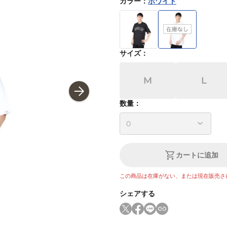
カラー
：
ホワイト
サイズ
：
M
L
数量：
カートに追加
この商品は在庫がない、または現在販売さ
シェアする