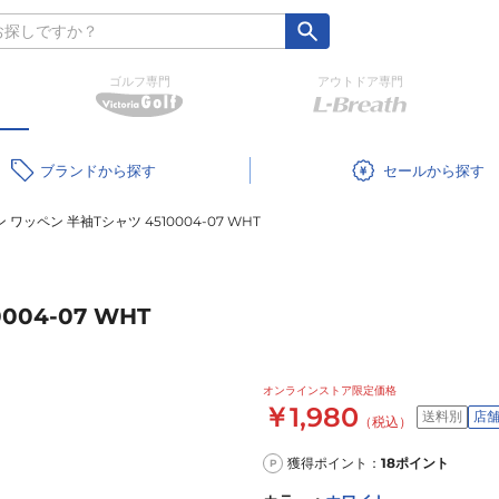
ゴルフ専門
アウトドア専門
ブランド
セール
ワッペン 半袖Tシャツ 4510004-07 WHT
04-07 WHT
オンラインストア限定価格
￥1,980
送料別
店
（税込）
獲得ポイント：
18
ポイント
P