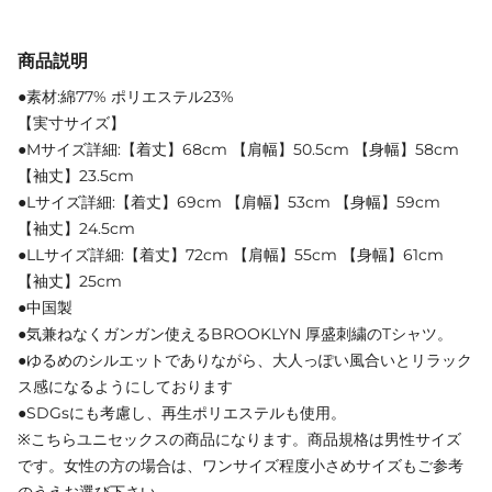
商品説明
●素材:綿77% ポリエステル23%
【実寸サイズ】
●Mサイズ詳細:【着丈】68cm 【肩幅】50.5cm 【身幅】58cm
【袖丈】23.5cm
●Lサイズ詳細:【着丈】69cm 【肩幅】53cm 【身幅】59cm
【袖丈】24.5cm
●LLサイズ詳細:【着丈】72cm 【肩幅】55cm 【身幅】61cm
【袖丈】25cm
●中国製
●気兼ねなくガンガン使えるBROOKLYN 厚盛刺繍のTシャツ。
●ゆるめのシルエットでありながら、大人っぽい風合いとリラック
ス感になるようにしております
●SDGsにも考慮し、再生ポリエステルも使用。
※こちらユニセックスの商品になります。商品規格は男性サイズ
です。女性の方の場合は、ワンサイズ程度小さめサイズもご参考
のうえお選び下さい。