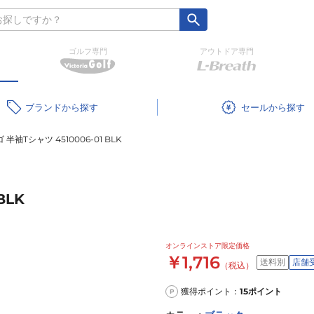
ゴルフ専門
アウトドア専門
ブランド
セール
半袖Tシャツ 4510006-01 BLK
BLK
オンラインストア限定価格
￥1,716
送料別
店舗
（税込）
獲得ポイント：
15
ポイント
P