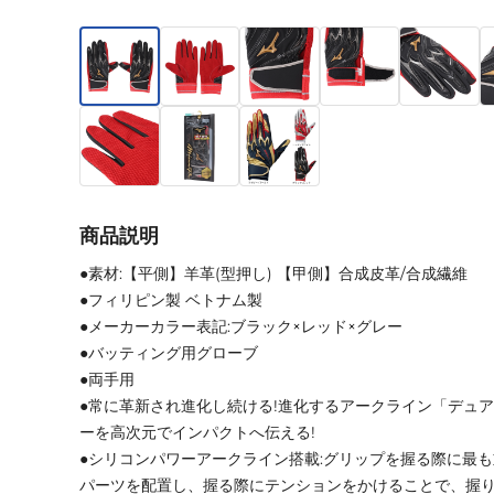
商品説明
●素材:【平側】羊革(型押し) 【甲側】合成皮革/合成繊維
●フィリピン製 ベトナム製
●メーカーカラー表記:ブラック×レッド×グレー
●バッティング用グローブ
●両手用
●常に革新され進化し続ける!進化するアークライン「デュ
ーを高次元でインパクトへ伝える!
●シリコンパワーアークライン搭載:グリップを握る際に最
パーツを配置し、握る際にテンションをかけることで、握