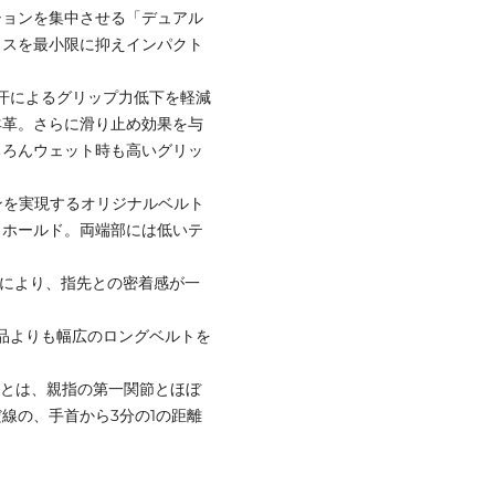
ションを集中させる「デュアル
ロスを最小限に抑えインパクト
る汗によるグリップ力低下を軽減
羊革。さらに滑り止め効果を与
ちろんウェット時も高いグリッ
ョンを実現するオリジナルベルト
りホールド。両端部には低いテ
製により、指先との密着感が一
。
来品よりも幅広のロングベルトを
いとは、親指の第一関節とほぼ
線の、手首から3分の1の距離