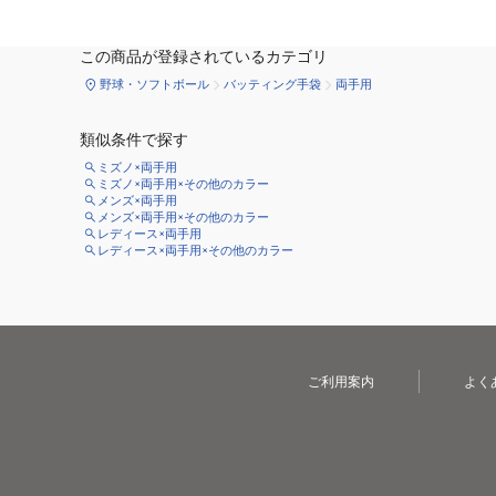
この商品が登録されているカテゴリ
野球・ソフトボール
バッティング手袋
両手用
類似条件で探す
ミズノ×両手用
ミズノ×両手用×その他のカラー
メンズ×両手用
メンズ×両手用×その他のカラー
レディース×両手用
レディース×両手用×その他のカラー
ご利用案内
よく