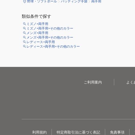
野球・ソフトボール
バッティング手袋
両手用
類似条件で探す
ミズノ×両手用
ミズノ×両手用×その他のカラー
メンズ×両手用
メンズ×両手用×その他のカラー
レディース×両手用
レディース×両手用×その他のカラー
ご利用案内
よく
利用規約
特定商取引法に基づく表記
免責事項