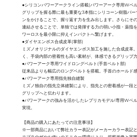
●シリコンパワーアークライン搭載(パワーアーク専用Wベル
グリップを握る際に最も重要な3本指にシリコーン樹脂パー
ンをかけることで、握り返す力を生み出します。さらにそ
連結させることで、単独では発揮する力の弱い小指・薬指
ワーロスを最小限に抑えインパクトへ繋げます。
●ダイヤエンボス合成皮革(掌部)
ミズノオリジナルのダイヤエンボス加工を施した合成皮革
く、手袋内部の密着性も高い素材が、体感できるグリップ
●パワーアーク専用ワイドロングベルト(手首ベルト部)
従来品よりも幅広のロングベルトを搭載。手首のホールド
●パワーアーク専用指先独自縫製
ミズノ独自の指先立体縫製により、指先との密着感が一段
グリップへと伝わります。
●パワーアークの強みを活かしたレプリカモデル!専用Wベ
実現。
【商品の購入にあたっての注意事項】
※一部商品において弊社カラー表記がメーカーカラー表記
※ブラウザやお使いのモニター環境により、掲載画像と実