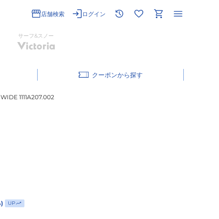
店舗検索
ログイン
サーフ&スノー
クーポン
E 1111A207.002
)
UP