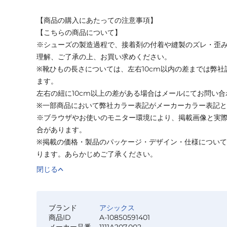
【商品の購入にあたっての注意事項】
【こちらの商品について】
※シューズの製造過程で、接着剤の付着や縫製のズレ・歪
理解、ご了承の上、お買い求めください。
※靴ひもの長さについては、左右10cm以内の差までは弊
ます。
左右の紐に10cm以上の差がある場合はメールにてお問い
※一部商品において弊社カラー表記がメーカーカラー表記
※ブラウザやお使いのモニター環境により、掲載画像と実
合があります。
※掲載の価格・製品のパッケージ・デザイン・仕様につい
ります。あらかじめご了承ください。
閉じる
ブランド
アシックス
商品ID
A-10850591401
メーカー品番
1111A207.002