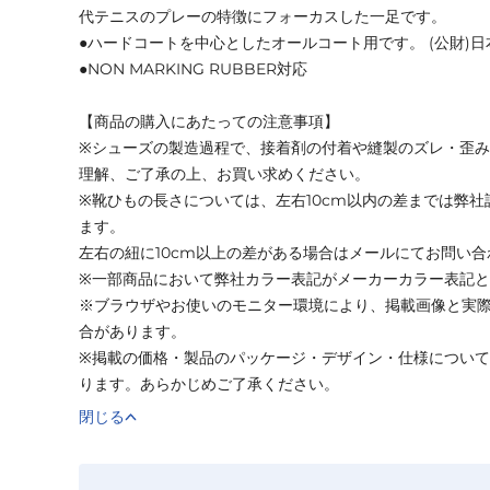
代テニスのプレーの特徴にフォーカスした一足です。
●ハードコートを中心としたオールコート用です。 (公財)
●NON MARKING RUBBER対応
【商品の購入にあたっての注意事項】
※シューズの製造過程で、接着剤の付着や縫製のズレ・歪
理解、ご了承の上、お買い求めください。
※靴ひもの長さについては、左右10cm以内の差までは弊
ます。
左右の紐に10cm以上の差がある場合はメールにてお問い
※一部商品において弊社カラー表記がメーカーカラー表記
※ブラウザやお使いのモニター環境により、掲載画像と実
合があります。
※掲載の価格・製品のパッケージ・デザイン・仕様につい
ります。あらかじめご了承ください。
閉じる