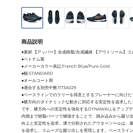
商品説明
●素材:【アッパー】合成樹脂/合成繊維 【アウトソール】ゴ
●ベトナム製
●メーカーカラー表記:French Blue/Pure Gold
●幅:STANDARD
●オールコート用
●適合する別売中敷:1173A029
●ベースラインでのラリーを得意とするプレーヤーに向けた
●横方向のダイナミックな動きに対応する安定性を追求した
です。横方向への安定性を強化するDYNAWALLをアップ
内側まで樹脂パーツで補強することで、踏み込みから蹴り
向上と安定性を追求。溝で分割されたアウターソールは、
を追求し、スムーズな蹴り出しを実現します。ベースライ