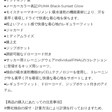
●メーカーカラー表記:PUMA Black-Sunset Glow
●モイスチャーマネージメント:吸水速乾の機能素材により、汗を
素早く吸収しドライで快適な着心地を保ちます。
●程よいフィット感で快適な着心地のレギュラーフィット
●ジャカード
●ミディアムライズ
●膝上丈
●ジップポケット
●調節可能なドローコード付き
●サッカー用トレーニングウェアindividualFINALのコレクション
に登場するキッズ用ショーツ。
●独自の吸水速乾機能dryCELLテクノロジーを使用し、トレーニン
グ中も素早く汗を吸収し快適な着心地をサポートします。
●レギュラーフィット、ドローコード、ジップポケット付きのアイ
テム。
【商品の購入にあたっての注意事項】
※弊社独自の採寸・計量方法により計測を行っておりますため、