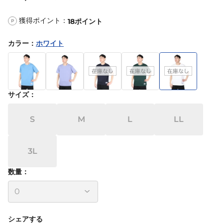
獲得ポイント：
18
ポイント
P
カラー
：
ホワイト
サイズ
：
S
M
L
LL
3L
数量：
シェアする