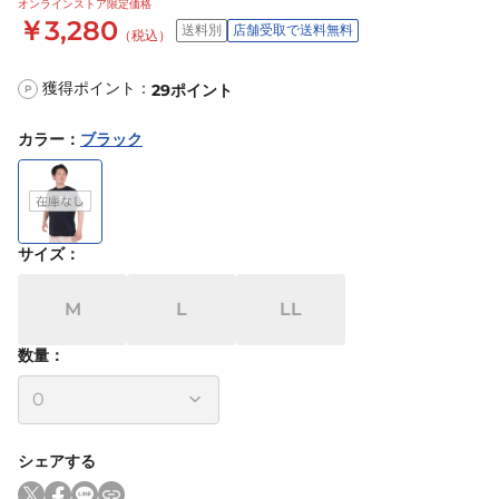
オンラインストア限定価格
￥3,280
送料別
店舗受取で送料無料
（税込）
獲得ポイント：
29
ポイント
P
カラー
：
ブラック
サイズ
：
M
L
LL
数量：
シェアする