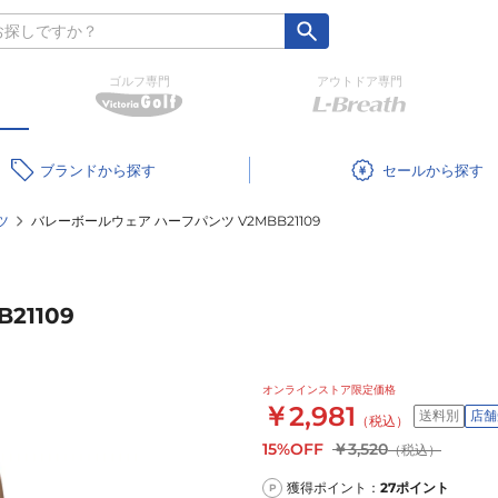
ゴルフ専門
アウトドア専門
ブランド
セール
ツ
バレーボールウェア ハーフパンツ V2MBB21109
21109
オンラインストア限定価格
￥2,981
送料別
店舗
（税込）
15%OFF
￥3,520
（税込）
獲得ポイント：
27
ポイント
P