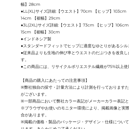
幅】28cm
●LL(XL)サイズ詳細:【ウエスト】70cm 【ヒップ】103cm 
14cm 【裾幅】29cm
●3L(2XL)サイズ詳細:【ウエスト】73cm 【ヒップ】106c
15cm 【裾幅】30cm
●インドネシア製
●スタンダードフィットでヒップに適度なゆとりがあるシル
●従来品よりも生地の伸び率とウエストのだぶつきを改良し
す。
●この商品には、リサイクルポリエステル繊維が75%以上
【商品の購入にあたっての注意事項】
※弊社独自の採寸・計量方法により計測を行っております
がございます。
※一部商品において弊社カラー表記がメーカーカラー表記
※ブラウザやお使いのモニター環境により、掲載画像と実
合があります。
※掲載の価格・製品のパッケージ・デザイン・仕様につい
ります。あらかじめご了承ください。