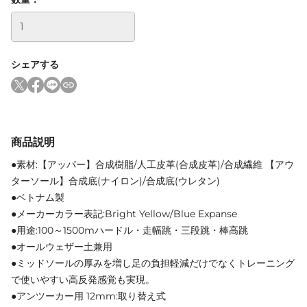
シェアする
商品説明
●素材:【アッパー】合成樹脂/人工皮革(合成皮革)/合成繊維 【アウ
ターソール】合成底(ナイロン)/合成底(ウレタン)
●ベトナム製
●メーカーカラー表記:Bright Yellow/Blue Expanse
●用途:100～1500mハードル・走幅跳・三段跳・棒高跳
●オールウェザー土兼用
●ミッドソールの厚みを増し足の負担軽減だけでなくトレーニング
で使いやすい高反発感覚も実現。
●アンツーカー用 12mm:取り替え式