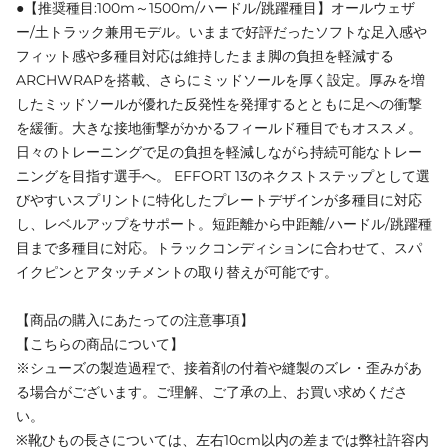
●【推奨種目:100m～1500m/ハードル/跳躍種目】オールウェザ
ー/土トラック兼用モデル。いままで好評だったソフトな足入感や
フィット感や多種目対応は維持したまま脚の負担を軽減する
ARCHWRAPを搭載、さらにミッドソールを厚く設定。厚みを増
したミッドソールが優れた反発性を発揮するとともに足への衝撃
を緩衝。大きな接地衝撃がかかるフィールド種目でもオススメ。
日々のトレーニングで足の負担を軽減しながら持続可能なトレー
ニングを目指す選手へ。 EFFORT 13のネクストステップとして選
びやすいスプリントに特化したプレートデザインが多種目に対応
し、レベルアップをサポート。短距離から中距離/ハードル/跳躍種
目まで多種目に対応。トラックコンディションに合わせて、スパ
イクピンとアタッチメントの取り替えが可能です。
【商品の購入にあたっての注意事項】
【こちらの商品について】
※シューズの製造過程で、接着剤の付着や縫製のズレ・歪みがあ
る場合がございます。ご理解、ご了承の上、お買い求めくださ
い。
※靴ひもの長さについては、左右10cm以内の差までは弊社許容内