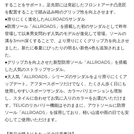
することをサポート。足先部には突起したフロントアーチ凸意匠
を配置することで踏み込み時のグリップ性を向上させます。
●滑りにくく進化したALLROADSサンダル
●防滑ソール「ALLROADS」を搭載した初のサンダルとして昨年
登場して以来男女問わず人気のモデルが進化して登場。ソールの
溝を3mm深くすることで、より滑りにくくグリップ力を向上させ
ました。新たに春夏にぴったりの明るい新色4色も追加されまし
た。
●グリップ力を向上させた新型防滑ソール「ALLROADS」を搭載
した人気のストラップサンダル。
●大人気「ALLROADS」シリーズのサンダルをより滑りにくくア
ップデート。アフタースポーツだけでなく、たくさん歩く日にも
使用しやすいスポーツサンダル。カラーバリエーションも増加
し、スタイルに合わせてお気に入りのカラーをお選びいただけま
す。TELICのリカバリー機能はそのままに、アウトソールに防滑
ソール「ALLROADS」を採用しており、軽い山道や雨の日でも安
心してご使用いただけます。
【商品の購入にあたっての注意事項】