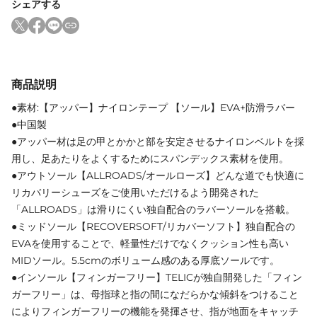
シェアする
商品説明
●素材:【アッパー】ナイロンテープ 【ソール】EVA+防滑ラバー
●中国製
●アッパー材は足の甲とかかと部を安定させるナイロンベルトを採
用し、足あたりをよくするためにスパンデックス素材を使用。
●アウトソール【ALLROADS/オールローズ】どんな道でも快適に
リカバリーシューズをご使用いただけるよう開発された
「ALLROADS」は滑りにくい独自配合のラバーソールを搭載。
●ミッドソール【RECOVERSOFT/リカバーソフト】独自配合の
EVAを使用することで、軽量性だけでなくクッション性も高い
MIDソール。5.5cmのボリューム感のある厚底ソールです。
●インソール【フィンガーフリー】TELICが独自開発した「フィン
ガーフリー」は、母指球と指の間になだらかな傾斜をつけること
によりフィンガーフリーの機能を発揮させ、指が地面をキャッチ