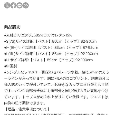
商品説明
●素材:ポリエステル85% ポリウレタン15%
●S(7S)サイズ詳細:【バスト】80cm【ヒップ】82-90cm
●M(9M)サイズ詳細:【バスト】83cm【ヒップ】87-95cm
●L(11L)サイズ詳細:【バスト】86cm【ヒップ】92-100cm
●LLサイズ詳細:【バスト】89cm【ヒップ】92-100cm
●中国製
●シンプルなファスナー開閉のセパレーツ水着。脇に3mmのカラ
ーラインが入っています。胸にFILAのロゴプリント。胸裏部分は
挿入式のカップが付いていて、お好きなカップに入れ替えも可能
です。パンツ前部分全体にも胸部分と同じ伸びの良い裏地をつけ
ています。トップスがめくれ上がりにくい仕様です。ウエストは
内側の紐で調節できます。
【返品・注意事項について】