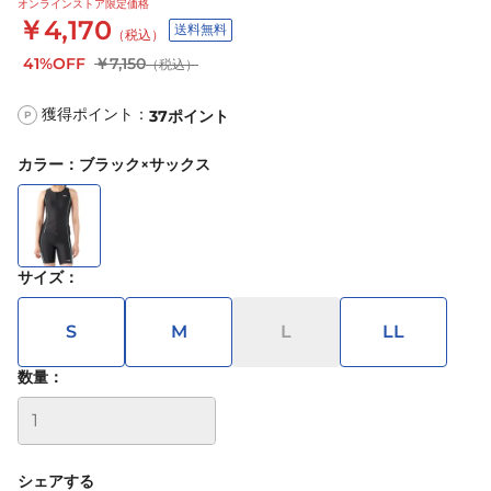
オンラインストア限定価格
￥4,170
送料無料
（税込）
41%OFF
￥7,150
（税込）
獲得ポイント：
37
ポイント
P
カラー
：
ブラック×サックス
サイズ
：
S
M
L
LL
数量：
シェアする