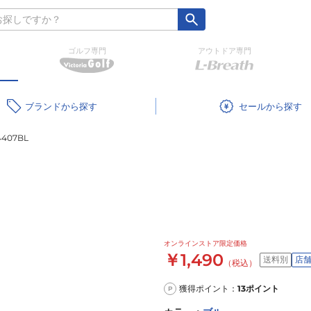
ゴルフ専門
アウトドア専門
ブランド
セール
407BL
オンラインストア限定価格
￥1,490
送料別
店
（税込）
獲得ポイント：
13
ポイント
P