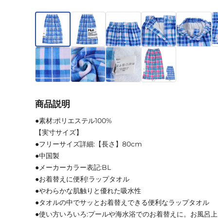
商品説明
●素材:ポリエステル100%
【実寸サイズ】
●フリーサイズ詳細:【長さ】80cm
●中国製
●メーカーカラー表記:BL
●お着替えに便利!ラップタオル
●やわらかな肌触りと優れた吸水性
●タオルの中でサッとお着替えできる便利なラップタオル
●使い方いろいろ:プールや海水浴でのお着替えに。お風呂