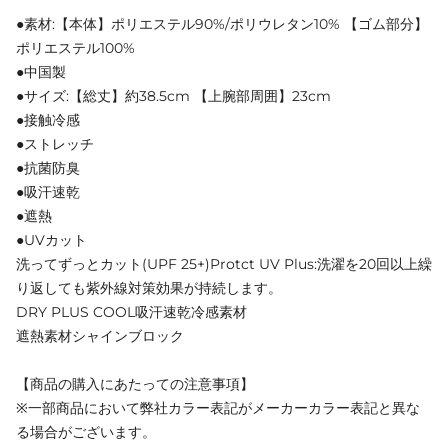
●素材:【本体】ポリエステル90%/ポリウレタン10% 【ゴム部分】
ポリエステル100%
●中国製
●サイズ:【総丈】約38.5cm 【上腕部周囲】23cm
●接触冷感
●ストレッチ
●抗菌防臭
●吸汗速乾
●遮熱
●UVカット
洗ってずっとカット(UPF 25+)Protct UV Plus:洗濯を20回以上繰
り返しても紫外線対策効果が持続します。
DRY PLUS COOL吸汗速乾冷感素材
遮熱素材シャインブロック
【商品の購入にあたっての注意事項】
※一部商品において弊社カラー表記がメーカーカラー表記と異な
る場合がございます。