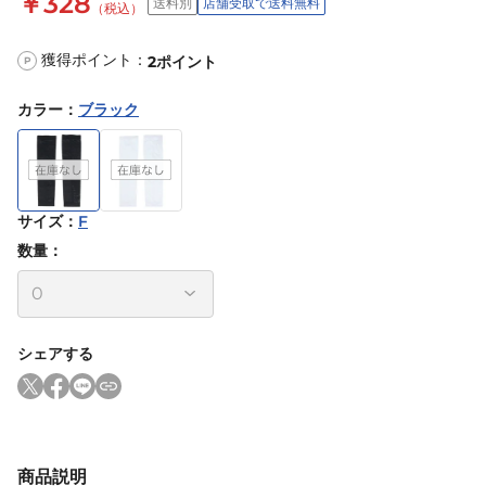
￥328
送料別
店舗受取で送料無料
（税込）
獲得ポイント：
2
ポイント
P
カラー
：
ブラック
サイズ
：
F
数量：
シェアする
商品説明