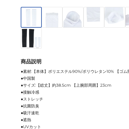
商品説明
●素材:【本体】ポリエステル90%/ポリウレタン10% 【ゴム
●中国製
●サイズ:【総丈】約38.5cm 【上腕部周囲】23cm
●接触冷感
●ストレッチ
●抗菌防臭
●吸汗速乾
●遮熱
●UVカット