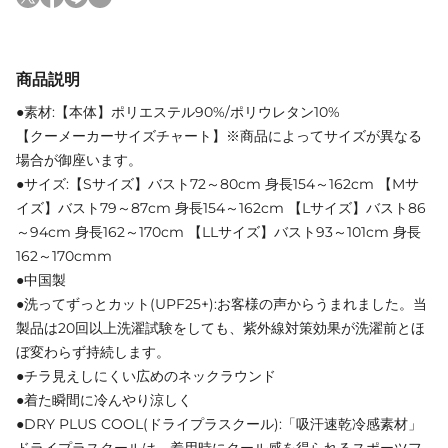
商品説明
●素材:【本体】ポリエステル90%/ポリウレタン10%
【クーメーカーサイズチャート】※商品によってサイズが異なる
場合が御座います。
●サイズ:【Sサイズ】バスト72～80cm 身長154～162cm 【Mサ
イズ】バスト79～87cm 身長154～162cm 【Lサイズ】バスト86
～94cm 身長162～170cm 【LLサイズ】バスト93～101cm 身長
162～170cmm
●中国製
●洗ってずっとカット(UPF25+):お客様の声からうまれました。当
製品は20回以上洗濯試験をしても、紫外線対策効果が洗濯前とほ
ぼ変わらず持続します。
●チラ見えしにくい広めのネックラウンド
●着た瞬間に冷んやり涼しく
●DRY PLUS COOL(ドライプラスクール):「吸汗速乾冷感素材」
ドライプラスクールは、着用時にクール感を得られるスポーツフ