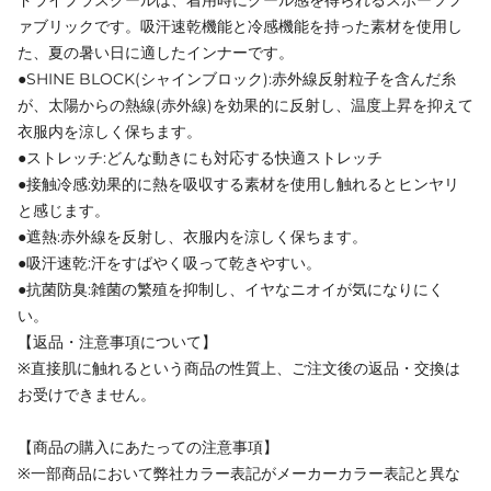
ァブリックです。吸汗速乾機能と冷感機能を持った素材を使用し
た、夏の暑い日に適したインナーです。
●SHINE BLOCK(シャインブロック):赤外線反射粒子を含んだ糸
が、太陽からの熱線(赤外線)を効果的に反射し、温度上昇を抑えて
衣服内を涼しく保ちます。
●ストレッチ:どんな動きにも対応する快適ストレッチ
●接触冷感:効果的に熱を吸収する素材を使用し触れるとヒンヤリ
と感じます。
●遮熱:赤外線を反射し、衣服内を涼しく保ちます。
●吸汗速乾:汗をすばやく吸って乾きやすい。
●抗菌防臭:雑菌の繁殖を抑制し、イヤなニオイが気になりにく
い。
【返品・注意事項について】
※直接肌に触れるという商品の性質上、ご注文後の返品・交換は
お受けできません。
【商品の購入にあたっての注意事項】
※一部商品において弊社カラー表記がメーカーカラー表記と異な