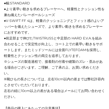
●幅:STANDARD
●より素早い動きを求めるプレーヤーへ。軽量性とクッション性を
兼ね備えたバレーボールシューズ
●V-SWIFT FF 4は、軽量のクッショニングとフィット感のよいア
ッパーを備えたシューズで、より素早い動きを求めるプレーヤー
におすすめです。
●前足部まで伸びたTWISTRUSSと中足部の HARD E.V.A.を組み
合わせることで安定性が向上し、コート上での素早い動きをサポ
ートします。またミッドソールには全面FLYTEFOAMを採用し、
軽量性とクッション性の両立を追求しております。
※シューズの製造過程で、接着剤の付着や縫製のズレ・歪みがあ
る場合がございます。ご理解、ご了承の上、お買い求めくださ
い。
※靴ひもの長さについては、左右10cm以内の差までは弊社許容内
とさせていただいております。
左右の紐に10cm以上の差がある場合はメールにてお問い合わせく
ださい。
【商品の購入にあたっての注意事項】