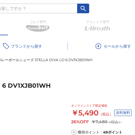
ゴルフ専門
アウトドア専門
ブランド
セール
バレーボールシューズ STELLA DIVA LO 6 DV1XJB01WH
6 DV1XJB01WH
オンラインストア限定価格
￥5,490
送料無料
（税込）
26%OFF
￥7,480
（税込）
獲得ポイント：
49
ポイント
P