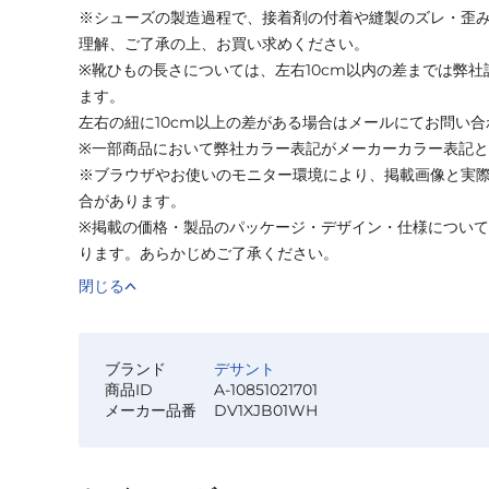
※シューズの製造過程で、接着剤の付着や縫製のズレ・歪
理解、ご了承の上、お買い求めください。
※靴ひもの長さについては、左右10cm以内の差までは弊
ます。
左右の紐に10cm以上の差がある場合はメールにてお問い
※一部商品において弊社カラー表記がメーカーカラー表記
※ブラウザやお使いのモニター環境により、掲載画像と実
合があります。
※掲載の価格・製品のパッケージ・デザイン・仕様につい
ります。あらかじめご了承ください。
閉じる
ブランド
デサント
商品ID
A-10851021701
メーカー品番
DV1XJB01WH