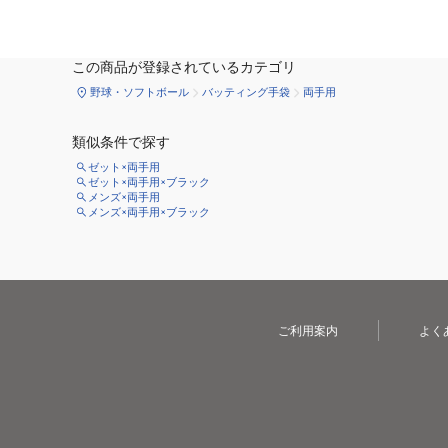
この商品が登録されているカテゴリ
野球・ソフトボール
バッティング手袋
両手用
類似条件で探す
ゼット×両手用
ゼット×両手用×ブラック
メンズ×両手用
メンズ×両手用×ブラック
ご利用案内
よく