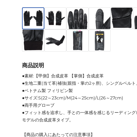
商品説明
●素材:【甲側】合成皮革 【掌側】合成皮革
●生地二重(当て革)補強(親指・掌の2ヶ所)、シングルベル
●ベトナム製 フィリピン製
●サイズ:S(22～23cm)/M(24～25cm)/L(26～27cm)
●両手用グローブ
●フィット感を追求し、手との一体感を感じるリーディング
モデルの合成皮革タイプ。
【商品の購入にあたっての注意事項】