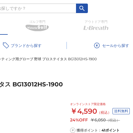
ゴルフ専門
アウトドア専門
ブランド
セール
ティング用グローブ 野球 プロステイタス BG13012HS-1900
BG13012HS-1900
オンラインストア限定価格
￥4,590
送料無料
（税込）
24%OFF
￥6,050
（税込）
獲得ポイント：
41
ポイント
P