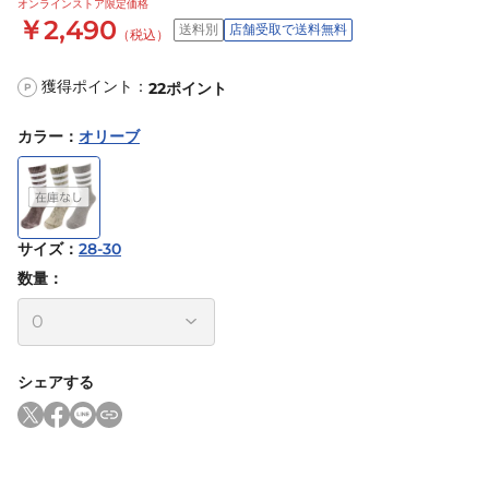
オンラインストア限定価格
￥2,490
送料別
店舗受取で送料無料
（税込）
獲得ポイント：
22
ポイント
P
カラー
：
オリーブ
サイズ
：
28-30
数量：
シェアする