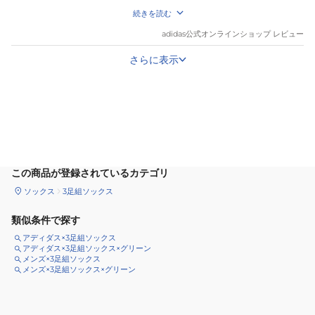
洒落な演出には良いのではないでしょうか
続きを読む
adidas
公式オンラインショップ レビュー
さらに表示
カートに追加
この商品が登録されているカテゴリ
ソックス
3足組ソックス
類似条件で探す
アディダス×3足組ソックス
アディダス×3足組ソックス×グリーン
メンズ×3足組ソックス
メンズ×3足組ソックス×グリーン