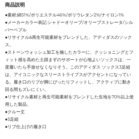
商品説明
●素材:綿51%/ポリエステル46%/ポリウレタン2%/ナイロン1%
●メーカーカラー表記:シャドーオリーブ/オリーブストレータ/シル
バーペブル
●リサイクル&再生可能素材をブレンドした、アディダスのソック
ス。
●ストーンウォッシュ加工を施したカラーに、クッショニングとフ
ィット感を高めた土踏まずのサポートが心地よいソックスは、一
度履いたら手放せなくなりそう。このアディダス ソックス3足組
は、アイコニックなスリーストライプスがアクセントになってい
る。履き口のリブが脚にぴったりフィットし、アクティブに動き
回る間もズレにくい。
●リサイクル素材と再生可能素材をブレンドした生地を70%以上使
用した製品。
●クルー丈
●3足組
●リブ仕上げの履き口