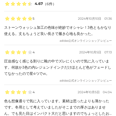
4.67
（
6
件）
5
2024年10月10日
01:36
ストーンウォッシュ加工の色味が絶妙でオシャレ！3色ともかなり
使える。丈もちょうど良い長さで履き心地も良かった。
adidas
公式オンラインショップ レビュー
4
2024年10月5日
07:13
圧迫感なく感じる割りに靴の中でズレにくいので気に入っていま
す。何故か3色の内レジェンドインクだけほとんど色がフェードし
てなかったので星4つでw。
adidas
公式オンラインショップ レビュー
4
2024年10月5日
04:04
色も想像通りで気に入っています。素材は思ったよりも薄かった
です。冬用として考えていましたがそこまでの厚さはありませ
ん。でも見た目はインパクト大だと思いますのでちょっとしたお