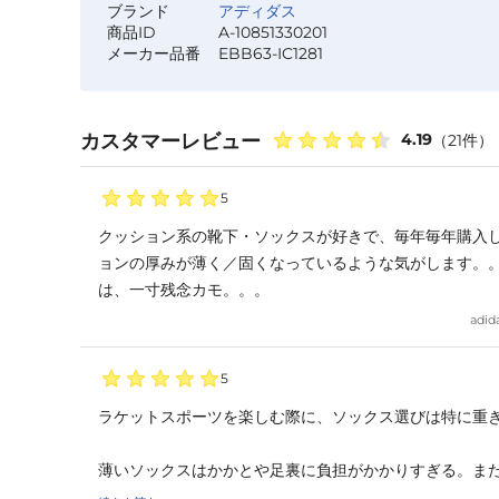
ブランド
アディダス
商品ID
A-10851330201
メーカー品番
EBB63-IC1281
カスタマーレビュー
4.19
（
21
件）
5
クッション系の靴下・ソックスが好きで、毎年毎年購入
ョンの厚みが薄く／固くなっているような気がします。
は、一寸残念カモ。。。
adid
5
ラケットスポーツを楽しむ際に、ソックス選びは特に重き
薄いソックスはかかとや足裏に負担がかかりすぎる。ま
が悪くなる傾向がありますので、このソックスが最適で