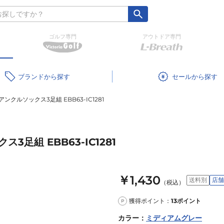
ゴルフ専門
アウトドア専門
ブランド
セール
クルソックス3足組 EBB63-IC1281
足組 EBB63-IC1281
￥1,430
送料別
店舗
（税込）
獲得ポイント：
13
ポイント
P
カラー
：
ミディアムグレー