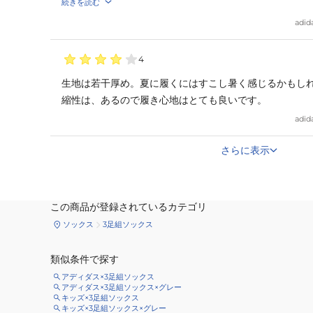
続きを読む
adid
4
生地は若干厚め。夏に履くにはすこし暑く感じるかもし
縮性は、あるので履き心地はとても良いです。
adid
さらに表示
この商品が登録されているカテゴリ
ソックス
3足組ソックス
類似条件で探す
アディダス×3足組ソックス
アディダス×3足組ソックス×グレー
キッズ×3足組ソックス
キッズ×3足組ソックス×グレー