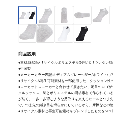
商品説明
●素材:綿62%/リサイクルポリエステル34%/ポリウレタン3
●中国製
●メーカーカラー表記:ミディアムグレーヘザー/ホワイト/ブ
●リサイクル&再生可能素材を一部使用した、クッション性
●ローカットスニーカーと合わせて履きたい、足首のロゴが
クルソックス。綿とポリエステルの混紡素材で作られてい
が続く。一歩一歩弾むような足取りを支えるヒールとつま
で、つま先の継ぎ目を滑らかにしているから、摩擦などの
●リサイクル素材と再生可能素材をブレンドしたものを50