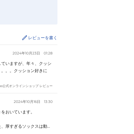
レビューを書く
2024年10月23日
01:28
していますが、年々、クッシ
。。。。クッション好きに
as
公式オンラインショップ レビュー
2024年10月16日
13:30
をおいています。

た、厚すぎるソックスは動き
す！