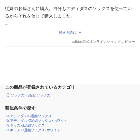
従妹のお孫さんに購入。自分もアディダスのソックスを使ってい
るからそれを信じて購入しました。

その子が大きくなってアディダス好きになりますように。自分の
続きを読む
中ではアパレルは30年以上adidas最高と思っております。
adidas
公式オンラインショップ レビュー
サイズ
を選択してください
この商品が登録されているカテゴリ
ソックス
3足組ソックス
類似条件で探す
アディダス×3足組ソックス
アディダス×3足組ソックス×ホワイト
キッズ×3足組ソックス
キッズ×3足組ソックス×ホワイト