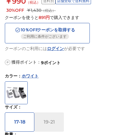
￥990
送料別
店舗受取で送料無料
（税込）
30%OFF
￥1,430
（税込）
クーポンを使うと
891
円
で購入できます
10
％OFF
クーポンを取得する
ご利用に条件がございます
クーポンのご利用には
ログイン
が必要です
獲得ポイント：
9
ポイント
P
カラー
：
ホワイト
サイズ
：
17-18
19-21
数量：