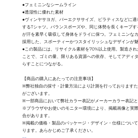
●フェミニンなシームライン
●透湿性に優れた素材
●ヴィンヤサヨガ、バーエクササイズ、ピラティスなどに適
するTシャツ。バランスポーズや、同じ体勢を長くキープする
が汗を素早く吸収して身体をドライに保つ。フェミニンな
採用した、スポーティーかつスタイリッシュなデザインが
●この製品には、リサイクル素材を70%以上使用。製造さ
ことで、ゴミの量、限りある資源への依存、そしてアディ
らすことにつながる。
【商品の購入にあたっての注意事項】
※弊社独自の採寸・計量方法により計測を行っております
がございます。
※一部商品において弊社カラー表記がメーカーカラー表記
※ブラウザやお使いのモニター環境により、掲載画像と実
合があります。
※掲載の価格・製品のパッケージ・デザイン・仕様につい
ります。あらかじめご了承ください。