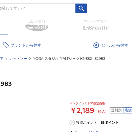
ゴルフ専門
アウトドア専門
ブランド
セール
ア
カットソー
YOGA スタジオ 半袖Tシャツ KNS52-IS2983
983
オンラインストア限定価格
￥2,189
送料別
店舗
（税込）
獲得ポイント：
19
ポイント
P