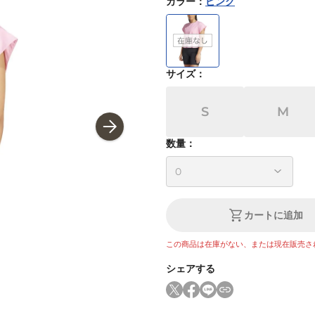
カラー
：
ピンク
サイズ
：
S
M
数量：
カートに追加
この商品は在庫がない、または現在販売さ
シェアする