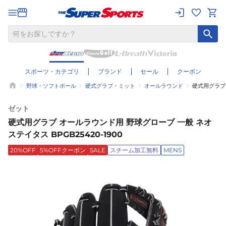
スポーツ・カテゴリ
ブランド
セール
クーポン
野球・ソフトボール
硬式グラブ・ミット
オールラウンド
硬式用グラブ 
ゼット
硬式用グラブ オールラウンド用 野球グローブ 一般 ネオ
ステイタス BPGB25420-1900
20%OFF
5%OFFクーポン
SALE
スチーム加工無料
MENS