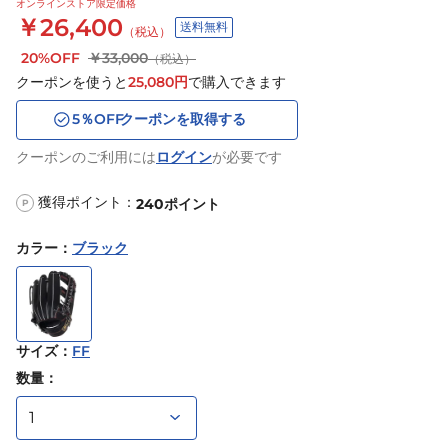
オンラインストア限定価格
￥26,400
送料無料
（税込）
20%OFF
￥33,000
（税込）
クーポンを使うと
25,080
円
で購入できます
5
％OFF
クーポンを取得する
クーポンのご利用には
ログイン
が必要です
獲得ポイント：
240
ポイント
P
カラー
：
ブラック
サイズ
：
FF
数量：