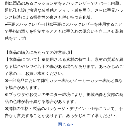
側に凹凸のあるクッション材をヌバックレザーでカバーし内蔵。
通気孔も設け快適な装着感とフィット感を両立。さらに手元バラ
ンス構造による操作性の良さも併せ持つ進化版。
●平裏ヌバックレザー仕様:平裏にヌバックレザーを使用すること
で手指の滑りを抑制するとともに手入れの風合いも向上させ装着
感をアップ!
【商品の購入にあたっての注意事項】
【本商品について】※使用される素材の特性上、素材の質感が異
なる場合やシワや若干の傷がある場合があります。あらかじめご
了承の上、お買い求めください。
※一部商品において弊社カラー表記がメーカーカラー表記と異な
る場合があります。
※ブラウザやお使いのモニター環境により、掲載画像と実際の商
品の色味が若干異なる場合があります。
※掲載の価格・製品のパッケージ・デザイン・仕様について、予
告なく変更することがあります。あらかじめご了承ください。
閉じる