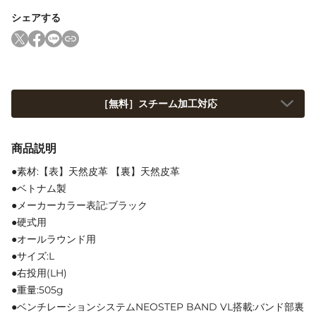
シェアする
［無料］スチーム加工対応
商品説明
●素材:【表】天然皮革 【裏】天然皮革
●ベトナム製
●メーカーカラー表記:ブラック
●硬式用
●オールラウンド用
●サイズ:L
●右投用(LH)
●重量:505g
●ベンチレーションシステムNEOSTEP BAND VL搭載:バンド部裏