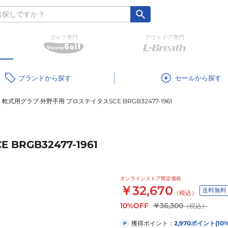
ゴルフ専門
アウトドア専門
ブランド
セール
軟式用グラブ 外野手用 プロステイタスSCE BRGB32477-1961
RGB32477-1961
オンラインストア限定価格
￥32,670
送料無料
（税込）
10%OFF
￥36,300
（税込）
獲得ポイント：
2,970
ポイント
(10
P