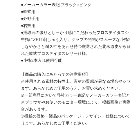
●メーカーカラー表記:ブラック×ピンク
●軟式用
●外野手用
●右投用
●捕球面の張りとしっかり感にこだわったプロステイタスシ
中指にZETT刺しゅう入り。グラブの開閉がスムーズな小指
しなやかさと耐久性をあわせ持つ厳選された北米原皮から
れた軟式プロステイタスレザー仕様。
●小指2本入れ使用可能
【商品の購入にあたっての注意事項】
※使用される素材の特性上、素材の質感が異なる場合やシ
ます。あらかじめご了承のうえ、お買い求めください。
※一部商品において弊社カラー表記がメーカーカラー表記
※ブラウザやお使いのモニター環境により、掲載画像と実
合があります。
※掲載の価格・製品のパッケージ・デザイン・仕様につい
ります。あらかじめご了承ください。