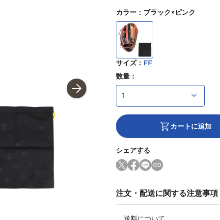
カラー
：
ブラック×ピンク
サイズ
：
FF
数量：
カートに追加
シェアする
注文・配送に関する注意事項
送料について