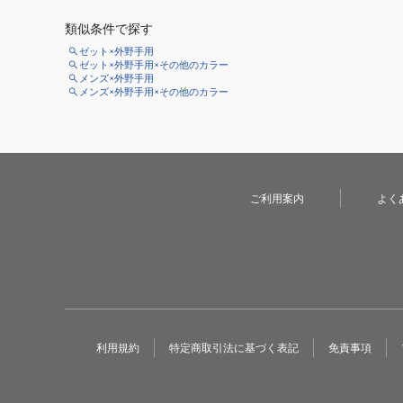
類似条件で探す
ゼット×外野手用
ゼット×外野手用×その他のカラー
メンズ×外野手用
メンズ×外野手用×その他のカラー
ご利用案内
よく
利用規約
特定商取引法に基づく表記
免責事項