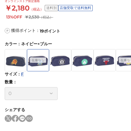
オンラインストア限定価格
￥2,180
送料別
店舗受取で送料無料
（税込）
13%OFF
￥2,530
（税込）
獲得ポイント：
19
ポイント
P
カラー
：
ネイビー×ブルー
サイズ
：
F
数量：
シェアする