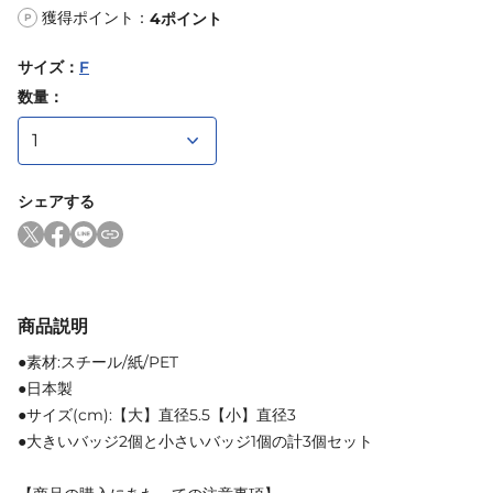
獲得ポイント：
4
ポイント
P
サイズ
：
F
数量：
シェアする
商品説明
●素材:スチール/紙/PET
●日本製
●サイズ(cm):【大】直径5.5【小】直径3
●大きいバッジ2個と小さいバッジ1個の計3個セット